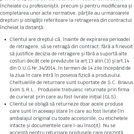
încheiate cu profesioniștii, precum și pentru modificarea și
completarea unor acte normative, părțile au urmaroarele
drepturi și obligății referitoare la retragerea din contractul
încheiat la distanță:
Clientul are dreptul că, înainte de expirarea perioadei
de retragere, să se retragă din contract, fără a fi nevoit
să justifice decizia de retragere și fără a suportă alte
costuri decât cele prevăzute la art.13 alin.(3) și art.14
din O.U.G Nr.34/2014, în termen de 14 zile începând de
la ziua în care intră în posesia fizică a produsului.
Cheltuielile de returnare sunt suportate de S.C. Bravus
Exim S.R.L.. Produsele trebuiesc returnate prin firma
de curierat prin care au fost livrate inițial (GLS).
Clientul se obligă să returneze doar acele produse
care sunt în aceeași stare în care au fost livrate (în
ambalajul original cu toate accesoriile, cu etichetele
intacte și documentele care l-au însoțit). Nu se
acceptă pentru returnare produsele care prezintă