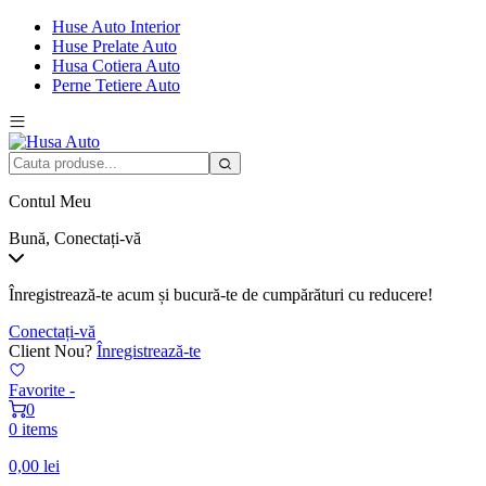
Huse Auto Interior
Huse Prelate Auto
Husa Cotiera Auto
Perne Tetiere Auto
Contul Meu
Bună, Conectați-vă
Înregistrează-te acum și bucură-te de cumpărături cu reducere!
Conectați-vă
Client Nou?
Înregistrează-te
Favorite -
0
0 items
0,00
lei