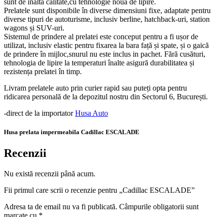
sunt de inalta calitate,cu tehnologie noua de lipire.
Prelatele sunt disponibile în diverse dimensiuni fixe, adaptate pentru
diverse tipuri de autoturisme, inclusiv berline, hatchback-uri, station
wagons și SUV-uri.
Sistemul de prindere al prelatei este conceput pentru a fi ușor de
utilizat, inclusiv elastic pentru fixarea la bara față și spate, și o gaică
de prindere în mijloc,snurul nu este inclus in pachet. Fără cusături,
tehnologia de lipire la temperaturi înalte asigură durabilitatea și
rezistența prelatei în timp.
Livram prelatele auto prin curier rapid sau puteți opta pentru
ridicarea personală de la depozitul nostru din Sectorul 6, București.
-direct de la importator
Husa Auto
Husa prelata impermeabila Cadillac ESCALADE
Recenzii
Nu există recenzii până acum.
Fii primul care scrii o recenzie pentru „Cadillac ESCALADE”
Adresa ta de email nu va fi publicată.
Câmpurile obligatorii sunt
marcate cu
*