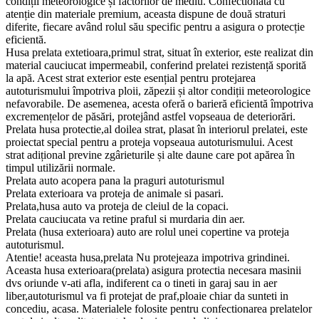
condiții meteorologice și factorilor de mediu. Confectionată cu
atenție din materiale premium, aceasta dispune de două straturi
diferite, fiecare având rolul său specific pentru a asigura o protecție
eficientă.
Husa prelata extetioara,primul strat, situat în exterior, este realizat din
material cauciucat impermeabil, conferind prelatei rezistență sporită
la apă. Acest strat exterior este esențial pentru protejarea
autoturismului împotriva ploii, zăpezii și altor condiții meteorologice
nefavorabile. De asemenea, acesta oferă o barieră eficientă împotriva
excremențelor de păsări, protejând astfel vopseaua de deteriorări.
Prelata husa protectie,al doilea strat, plasat în interiorul prelatei, este
proiectat special pentru a proteja vopseaua autoturismului. Acest
strat adițional previne zgârieturile și alte daune care pot apărea în
timpul utilizării normale.
Prelata auto acopera pana la praguri autoturismul
Prelata exterioara va proteja de animale si pasari.
Prelata,husa auto va proteja de cleiul de la copaci.
Prelata cauciucata va retine praful si murdaria din aer.
Prelata (husa exterioara) auto are rolul unei copertine va proteja
autoturismul.
Atentie! aceasta husa,prelata Nu protejeaza impotriva grindinei.
Aceasta husa exterioara(prelata) asigura protectia necesara masinii
dvs oriunde v-ati afla, indiferent ca o tineti in garaj sau in aer
liber,autoturismul va fi protejat de praf,ploaie chiar da sunteti in
concediu, acasa. Materialele folosite pentru confectionarea prelatelor